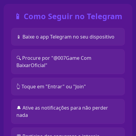
📱 Como Seguir no Telegram
📱 Baixe o app Telegram no seu dispositivo
🔍 Procure por "@007Game Com
BaixarOficial"
👆 Toque em "Entrar" ou "Join"
🔔 Ative as notificações para não perder
nada