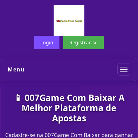
Login
Registrar-se
Menu
📱 007Game Com Baixar A
Melhor Plataforma de
Apostas
Cadastre-se na 007Game Com Baixar para ganhar