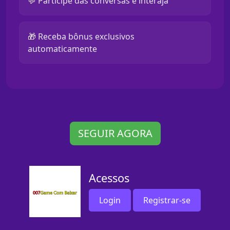
💬 Participe das conversas e interaja
🎁 Receba bônus exclusivos
automaticamente
SEGUIR AGORA
Acessos
Login
Registrar-se