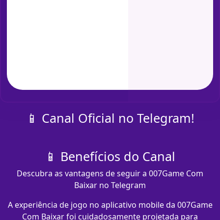
📱 Canal Oficial no Telegram!
📱 Benefícios do Canal
Descubra as vantagens de seguir a 007Game Com
Baixar no Telegram
A experiência de jogo no aplicativo mobile da 007Game
Com Baixar foi cuidadosamente projetada para