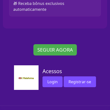
🎁 Receba bônus exclusivos
automaticamente
SEGUIR AGORA
Acessos
Login
Registrar-se