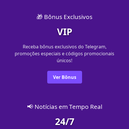
🎁 Bônus Exclusivos
VIP
Receba bônus exclusivos do Telegram,
promoções especiais e códigos promocionais
únicos!
Ver Bônus
📢 Notícias em Tempo Real
24/7