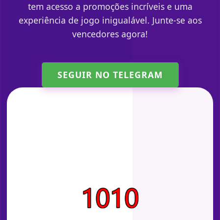
tem acesso a promoções incríveis e uma
experiência de jogo inigualável. Junte-se aos
vencedores agora!
SEGUIR NO TELEGRAM