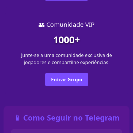
👥 Comunidade VIP
1000+
Junte-se a uma comunidade exclusiva de
jogadores e compartilhe experiências!
Entrar Grupo
📱 Como Seguir no Telegram