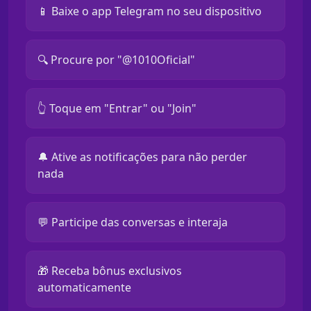
📱 Baixe o app Telegram no seu dispositivo
🔍 Procure por "@1010Oficial"
👆 Toque em "Entrar" ou "Join"
🔔 Ative as notificações para não perder
nada
💬 Participe das conversas e interaja
🎁 Receba bônus exclusivos
automaticamente