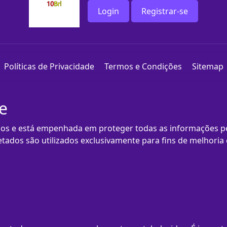
Login
Registrar-se
Políticas de Privacidade
Termos e Condições
Sitemap
de
ários e está empenhada em proteger todas as informações p
tados são utilizados exclusivamente para fins de melhoria