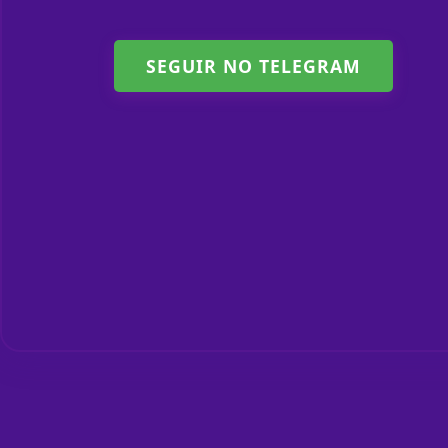
SEGUIR NO TELEGRAM