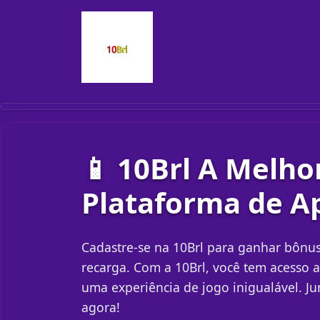
📱 10Brl A Melho
Plataforma de A
Cadastre-se na 10Brl para ganhar bônu
recarga. Com a 10Brl, você tem acesso a
uma experiência de jogo inigualável. J
agora!