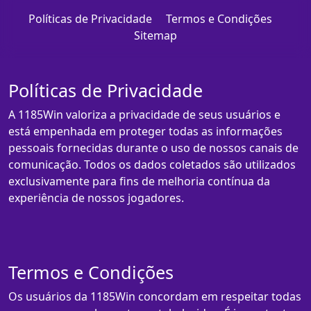
Políticas de Privacidade
Termos e Condições
Sitemap
Políticas de Privacidade
A 1185Win valoriza a privacidade de seus usuários e
está empenhada em proteger todas as informações
pessoais fornecidas durante o uso de nossos canais de
comunicação. Todos os dados coletados são utilizados
exclusivamente para fins de melhoria contínua da
experiência de nossos jogadores.
Termos e Condições
Os usuários da 1185Win concordam em respeitar todas