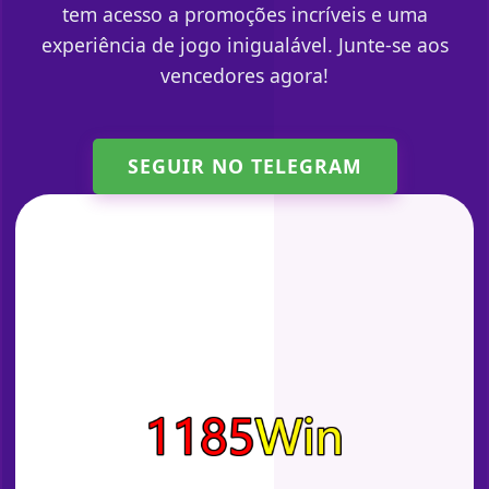
tem acesso a promoções incríveis e uma
experiência de jogo inigualável. Junte-se aos
vencedores agora!
SEGUIR NO TELEGRAM