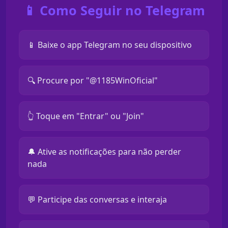
📱 Como Seguir no Telegram
📱 Baixe o app Telegram no seu dispositivo
🔍 Procure por "@1185WinOficial"
👆 Toque em "Entrar" ou "Join"
🔔 Ative as notificações para não perder
nada
💬 Participe das conversas e interaja