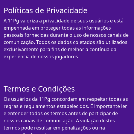
Políticas de Privacidade
A 11Pg valoriza a privacidade de seus usuários e está
empenhada em proteger todas as informações
pessoais fornecidas durante o uso de nossos canais de
comunicação. Todos os dados coletados são utilizados
exclusivamente para fins de melhoria contínua da
experiência de nossos jogadores.
Termos e Condições
Os usuários da 11Pg concordam em respeitar todas as
regras e regulamentos estabelecidos. É importante ler
e entender todos os termos antes de participar de
nossos canais de comunicação. A violação destes
termos pode resultar em penalizações ou na