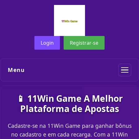
Login
Registrar-se
Menu
📱 11Win Game A Melhor
Plataforma de Apostas
Cadastre-se na 11Win Game para ganhar bônus
no cadastro e em cada recarga. Com a 11Win