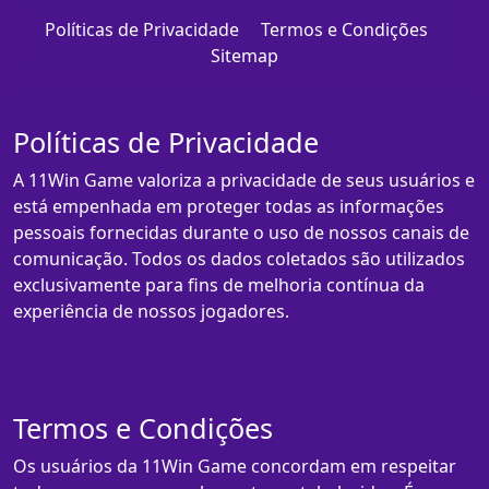
Políticas de Privacidade
Termos e Condições
Sitemap
Políticas de Privacidade
A 11Win Game valoriza a privacidade de seus usuários e
está empenhada em proteger todas as informações
pessoais fornecidas durante o uso de nossos canais de
comunicação. Todos os dados coletados são utilizados
exclusivamente para fins de melhoria contínua da
experiência de nossos jogadores.
Termos e Condições
Os usuários da 11Win Game concordam em respeitar