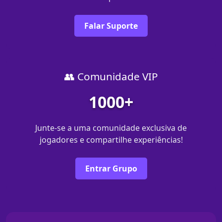
Falar Suporte
👥 Comunidade VIP
1000+
Junte-se a uma comunidade exclusiva de
jogadores e compartilhe experiências!
Entrar Grupo