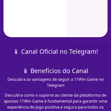
📱 Canal Oficial no Telegram!
📱 Benefícios do Canal
Descubra as vantagens de seguir a 11Win Game no
Telegram
Descubra como o suporte ao cliente da plataforma de
apostas 11Win Game é fundamental para garantir uma
experiência de jogo positiva e segura para todos os