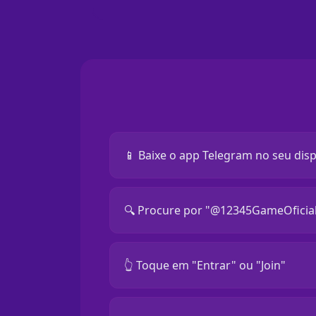
📱 Baixe o app Telegram no seu disp
🔍 Procure por "@12345GameOficia
👆 Toque em "Entrar" ou "Join"