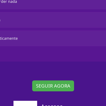
erder nada
a
aticamente
SEGUIR AGORA