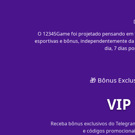
O 12345Game foi projetado pensando em vo
esportivas e bônus, independentemente da s
dia, 7 dias 
🎁 Bônus Exclu
VIP
Receba bônus exclusivos do Telegra
e códigos promocionai