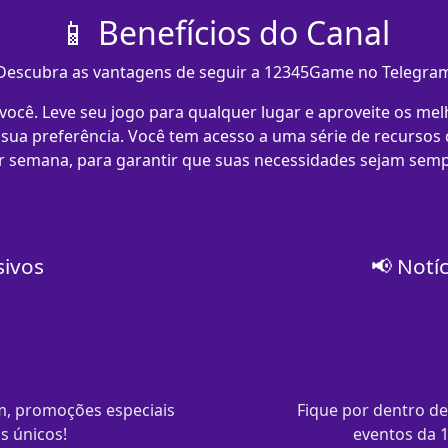
📱 Benefícios do Canal
Descubra as vantagens de seguir a 12345Game no Telegra
cê. Leve seu jogo para qualquer lugar e aproveite os melh
ua preferência. Você tem acesso a uma série de recursos 
por semana, para garantir que suas necessidades sejam semp
sivos
📢 Notí
m, promoções especiais
Fique por dentro d
s únicos!
eventos da 