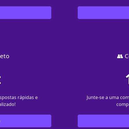
reto
👥 
t
espostas rápidas e
Junte-se a uma com
lizado!
compa
e