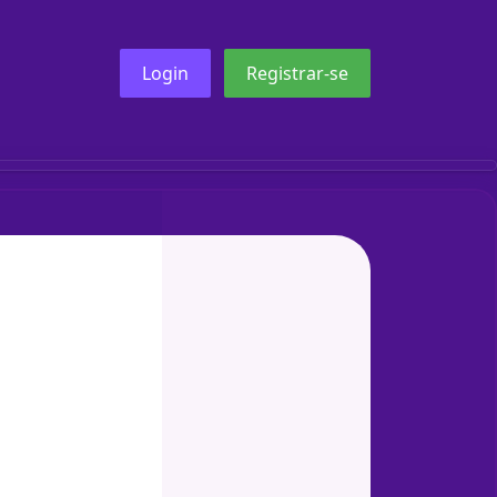
Login
Registrar-se