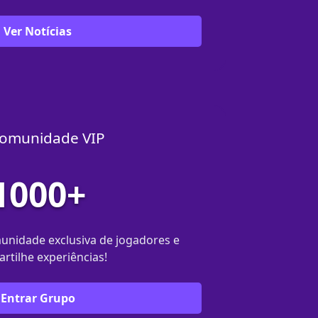
Ver Notícias
Comunidade VIP
1000+
unidade exclusiva de jogadores e
rtilhe experiências!
Entrar Grupo