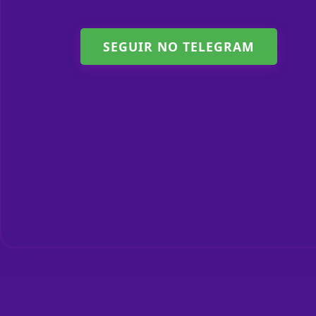
SEGUIR NO TELEGRAM