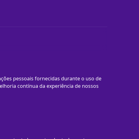
ções pessoais fornecidas durante o uso de
elhoria contínua da experiência de nossos