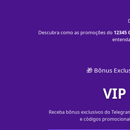
Descubra como as promoções do
12345
entenda
🎁 Bônus Exclu
VIP
Receba bônus exclusivos do Telegra
e códigos promocionai