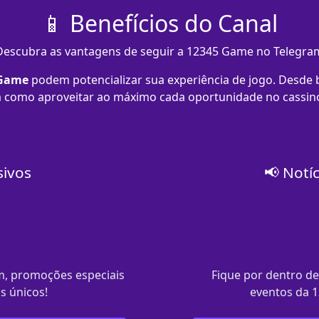
📱 Benefícios do Canal
Descubra as vantagens de seguir a 12345 Game no Telegra
 Game
podem potencializar sua experiência de jogo. Desde b
 como aproveitar ao máximo cada oportunidade no cassino
sivos
📢 Notí
m, promoções especiais
Fique por dentro d
s únicos!
eventos da 