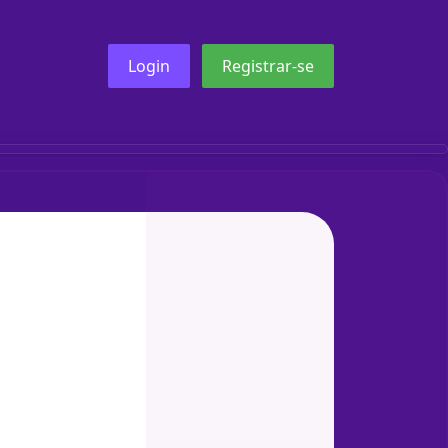
Login
Registrar-se