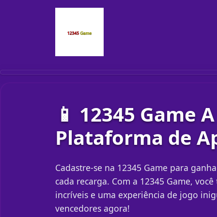
📱 12345 Game A
Plataforma de A
Cadastre-se na 12345 Game para ganha
cada recarga. Com a 12345 Game, você
incríveis e uma experiência de jogo inig
vencedores agora!