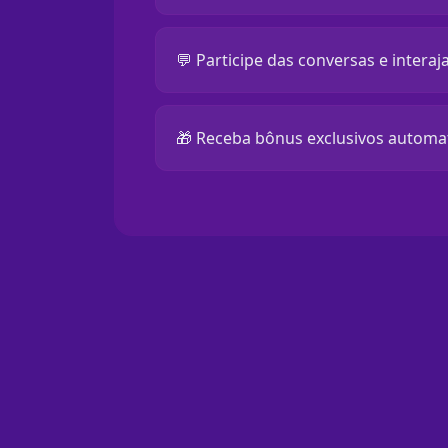
💬 Participe das conversas e interaj
🎁 Receba bônus exclusivos autom