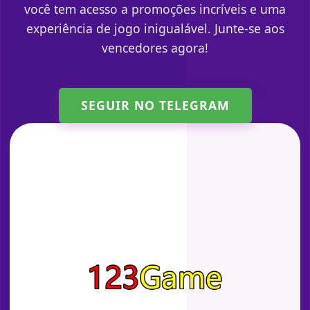
você tem acesso a promoções incríveis e uma
experiência de jogo inigualável. Junte-se aos
vencedores agora!
SEGUIR NO TELEGRAM