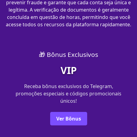
prevenir fraude e garante que cada conta seja única e
legítima. A verificação de documentos é geralmente
concluída em questão de horas, permitindo que você
acesse todos os recursos da plataforma rapidamente.
🎁 Bônus Exclusivos
VIP
Receba bônus exclusivos do Telegram,
promoções especiais e códigos promocionais
únicos!
Ver Bônus