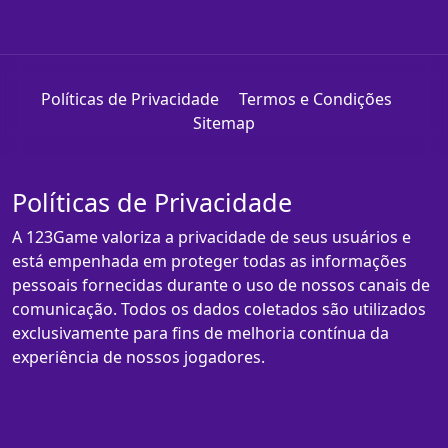
Políticas de Privacidade
Termos e Condições
Sitemap
Políticas de Privacidade
A 123Game valoriza a privacidade de seus usuários e
está empenhada em proteger todas as informações
pessoais fornecidas durante o uso de nossos canais de
comunicação. Todos os dados coletados são utilizados
exclusivamente para fins de melhoria contínua da
experiência de nossos jogadores.