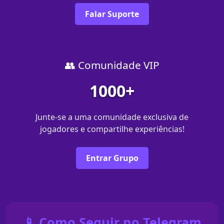
Falar Suporte
👥 Comunidade VIP
1000+
Junte-se a uma comunidade exclusiva de
jogadores e compartilhe experiências!
Entrar Grupo
📱 Como Seguir no Telegram