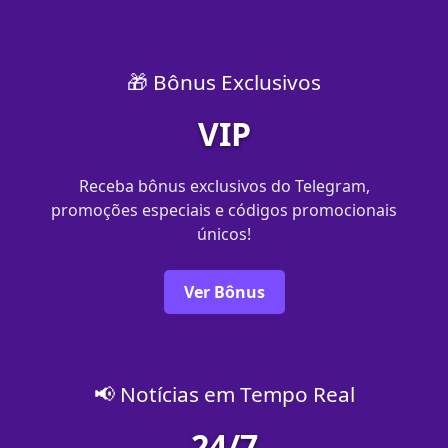
🎁 Bônus Exclusivos
VIP
Receba bônus exclusivos do Telegram,
promoções especiais e códigos promocionais
únicos!
Ver Bônus
📢 Notícias em Tempo Real
24/7