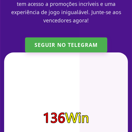
tem acesso a promoções incríveis e uma
experiência de jogo inigualável. Junte-se aos
vencedores agora!
SEGUIR NO TELEGRAM