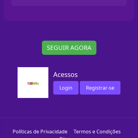
SEGUIR AGORA
Acessos
Login
Registrar-se
Políticas de Privacidade
Termos e Condições