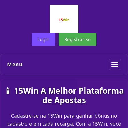
Login
Registrar-se
Menu
📱 15Win A Melhor Plataforma
de Apostas
Cadastre-se na 15Win para ganhar bônus no
cadastro e em cada recarga. Com a 15Win, você