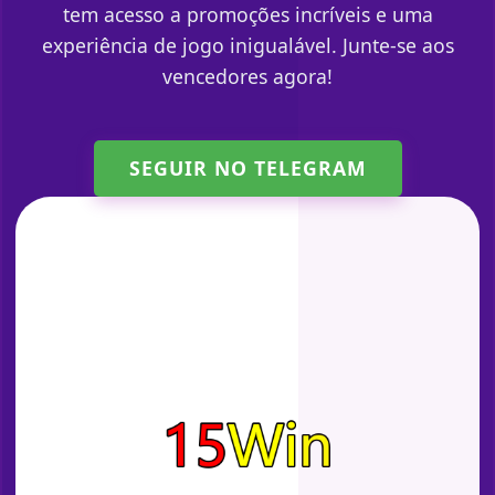
tem acesso a promoções incríveis e uma
experiência de jogo inigualável. Junte-se aos
vencedores agora!
SEGUIR NO TELEGRAM