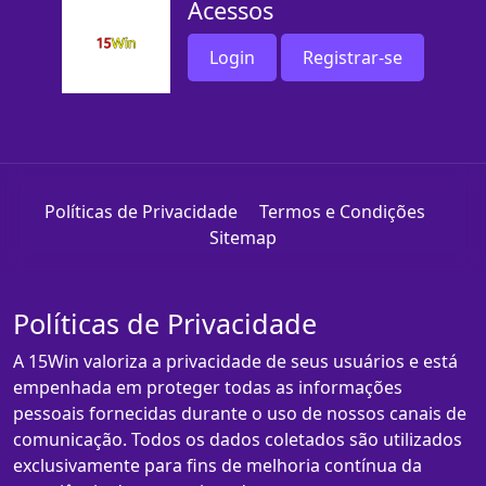
Acessos
Login
Registrar-se
Políticas de Privacidade
Termos e Condições
Sitemap
Políticas de Privacidade
A 15Win valoriza a privacidade de seus usuários e está
empenhada em proteger todas as informações
pessoais fornecidas durante o uso de nossos canais de
comunicação. Todos os dados coletados são utilizados
exclusivamente para fins de melhoria contínua da