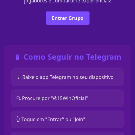
jogadores e compartilhe experiências!
Entrar Grupo
📱 Como Seguir no Telegram
📱 Baixe o app Telegram no seu dispositivo
🔍 Procure por "@15WinOficial"
👆 Toque em "Entrar" ou "Join"