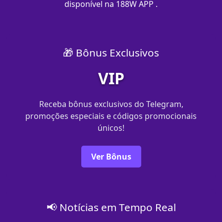
disponível na 188W APP .
🎁 Bônus Exclusivos
VIP
Receba bônus exclusivos do Telegram,
promoções especiais e códigos promocionais
únicos!
Ver Bônus
📢 Notícias em Tempo Real