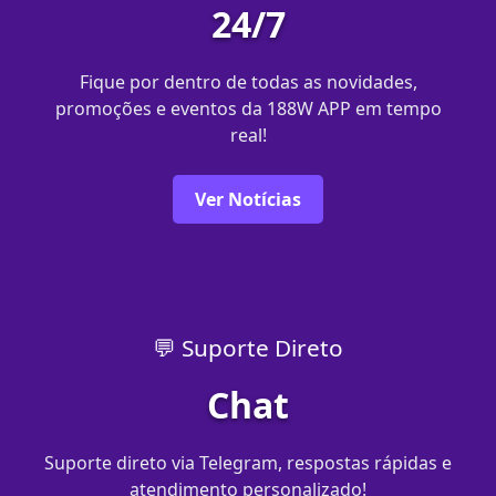
24/7
Fique por dentro de todas as novidades,
promoções e eventos da 188W APP em tempo
real!
Ver Notícias
💬 Suporte Direto
Chat
Suporte direto via Telegram, respostas rápidas e
atendimento personalizado!