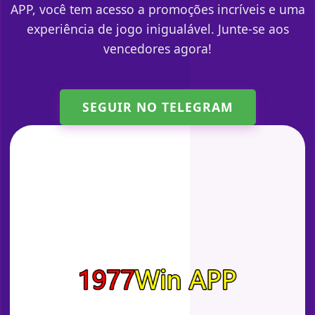
APP, você tem acesso a promoções incríveis e uma
experiência de jogo inigualável. Junte-se aos
vencedores agora!
SEGUIR NO TELEGRAM