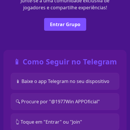
Junte-se a uma comunidade exclusiva de
jogadores e compartilhe experiências!
Entrar Grupo
📱 Como Seguir no Telegram
📱 Baixe o app Telegram no seu dispositivo
🔍 Procure por "@1977Win APPOficial"
👆 Toque em "Entrar" ou "Join"