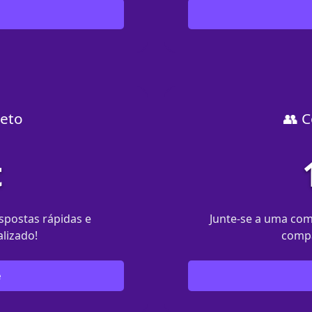
reto
👥 
t
espostas rápidas e
Junte-se a uma com
lizado!
compa
e