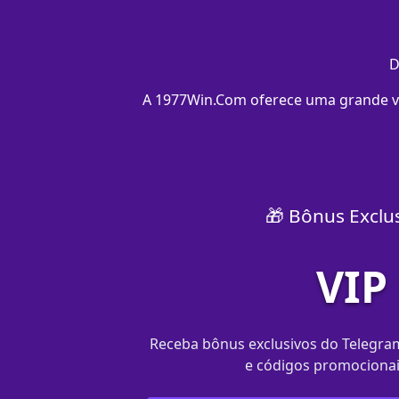
D
A 1977Win.Com oferece uma grande va
🎁 Bônus Exclu
VIP
Receba bônus exclusivos do Telegra
e códigos promocionai