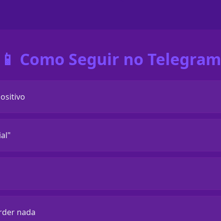
📱 Como Seguir no Telegram
ositivo
al"
erder nada