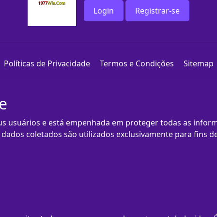
Login
Registrar-se
Políticas de Privacidade
Termos e Condições
Sitemap
de
eus usuários e está empenhada em proteger todas as infor
dados coletados são utilizados exclusivamente para fins d