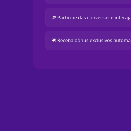
💬 Participe das conversas e interaj
🎁 Receba bônus exclusivos autom