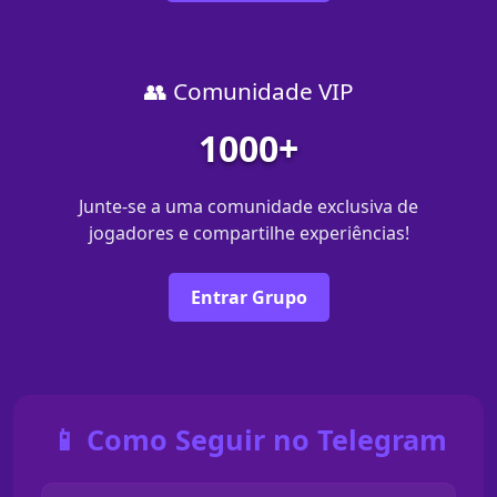
👥 Comunidade VIP
1000+
Junte-se a uma comunidade exclusiva de
jogadores e compartilhe experiências!
Entrar Grupo
📱 Como Seguir no Telegram