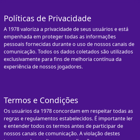
Políticas de Privacidade
A 1978 valoriza a privacidade de seus usuários e está
empenhada em proteger todas as informações
pessoais fornecidas durante o uso de nossos canais de
comunicação. Todos os dados coletados são utilizados
exclusivamente para fins de melhoria contínua da
experiência de nossos jogadores.
Termos e Condições
Os usuários da 1978 concordam em respeitar todas as
regras e regulamentos estabelecidos. É importante ler
e entender todos os termos antes de participar de
nossos canais de comunicação. A violação destes