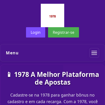
Login
Registrar-se
Menu
📱 1978 A Melhor Plataforma
de Apostas
Cadastre-se na 1978 para ganhar bônus no
cadastro e em cada recarga. Com a 1978, você