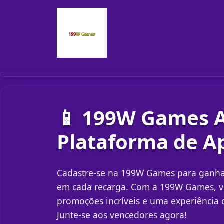
📱 199W Games 
Plataforma de A
Cadastre-se na 199W Games para ganha
em cada recarga. Com a 199W Games, v
promoções incríveis e uma experiência d
Junte-se aos vencedores agora!