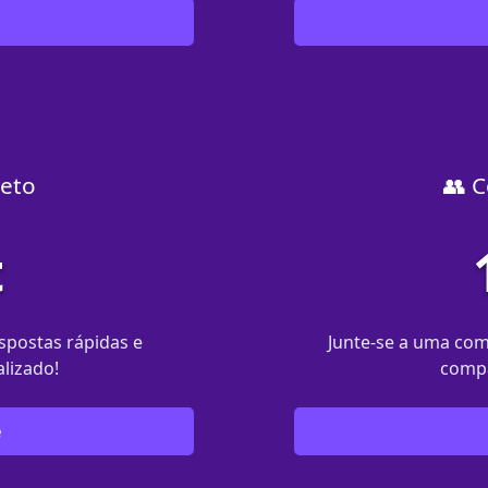
reto
👥 
t
espostas rápidas e
Junte-se a uma com
lizado!
compa
e