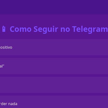
📱 Como Seguir no Telegram
ositivo
al"
erder nada