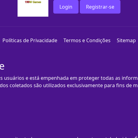
Login
Registrar-se
Políticas de Privacidade
Termos e Condições
Sitemap
de
us usuários e está empenhada em proteger todas as inform
os coletados são utilizados exclusivamente para fins de m