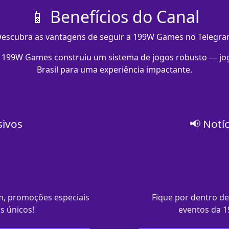
📱 Benefícios do Canal
escubra as vantagens de seguir a 199W Games no Telegr
 a 199W Games construiu um sistema de jogos robusto — j
Brasil para uma experiência impactante.
sivos
📢 Notí
m, promoções especiais
Fique por dentro d
s únicos!
eventos da 