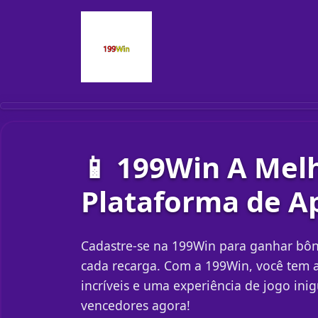
📱 199Win A Mel
Plataforma de A
Cadastre-se na 199Win para ganhar bôn
cada recarga. Com a 199Win, você tem 
incríveis e uma experiência de jogo inig
vencedores agora!