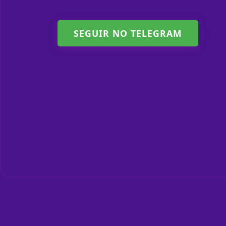
SEGUIR NO TELEGRAM