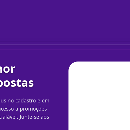
hor
postas
us no cadastro e em
acesso a promoções
ualável. Junte-se aos