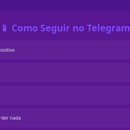
📱 Como Seguir no Telegram
ositivo
erder nada