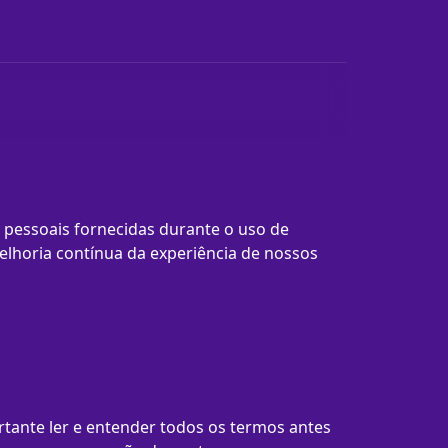
 pessoais fornecidas durante o uso de
elhoria contínua da experiência de nossos
tante ler e entender todos os termos antes