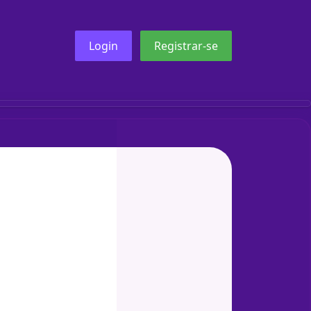
Login
Registrar-se