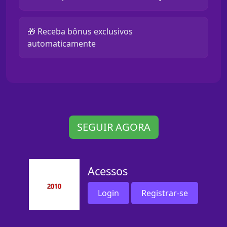
🎁 Receba bônus exclusivos
automaticamente
SEGUIR AGORA
Acessos
Login
Registrar-se