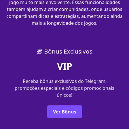
jogo muito mais envolvente. Essas funcionalidades
também ajudam a criar comunidades, onde usuários
compartilham dicas e estratégias, aumentando ainda
mais a longevidade dos jogos.
🎁 Bônus Exclusivos
VIP
Receba bônus exclusivos do Telegram,
promoções especiais e códigos promocionais
únicos!
Ver Bônus