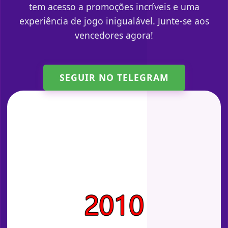
tem acesso a promoções incríveis e uma
experiência de jogo inigualável. Junte-se aos
vencedores agora!
SEGUIR NO TELEGRAM