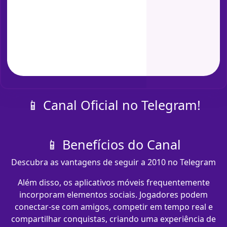
📱 Canal Oficial no Telegram!
📱 Benefícios do Canal
Descubra as vantagens de seguir a 2010 no Telegram
Além disso, os aplicativos móveis frequentemente
incorporam elementos sociais. Jogadores podem
conectar-se com amigos, competir em tempo real e
compartilhar conquistas, criando uma experiência de