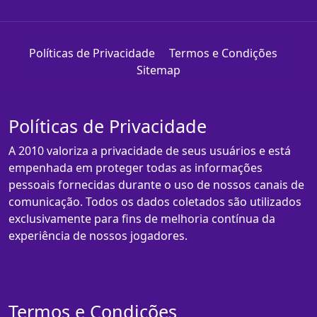
Políticas de Privacidade
Termos e Condições
Sitemap
Políticas de Privacidade
A 2010 valoriza a privacidade de seus usuários e está
empenhada em proteger todas as informações
pessoais fornecidas durante o uso de nossos canais de
comunicação. Todos os dados coletados são utilizados
exclusivamente para fins de melhoria contínua da
experiência de nossos jogadores.
Termos e Condições