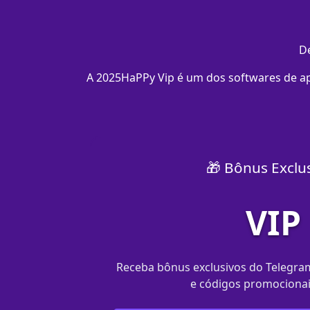
De
A 2025HaPPy Vip é um dos softwares de ap
🎁 Bônus Exclu
VIP
Receba bônus exclusivos do Telegra
e códigos promocionai