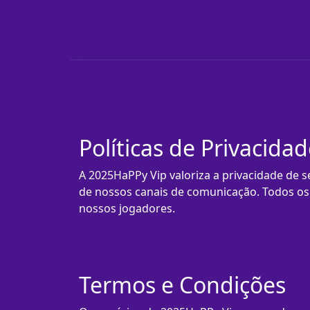
Políticas de Privacida
A 2025HaPPy Vip valoriza a privacidade de 
de nossos canais de comunicação. Todos os 
nossos jogadores.
Termos e Condições