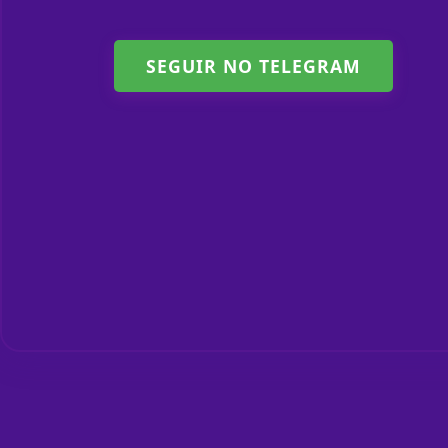
SEGUIR NO TELEGRAM