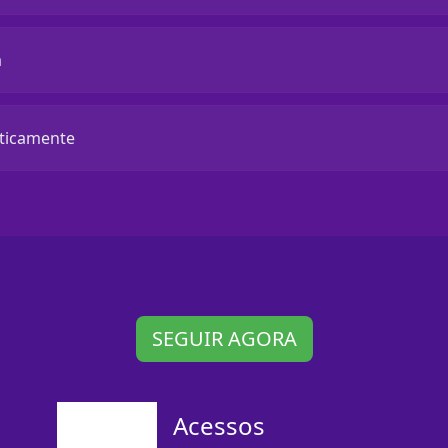
a
aticamente
SEGUIR AGORA
Acessos