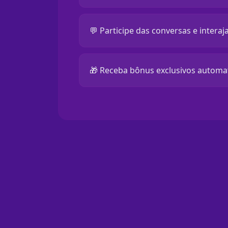
💬 Participe das conversas e interaj
🎁 Receba bônus exclusivos autom