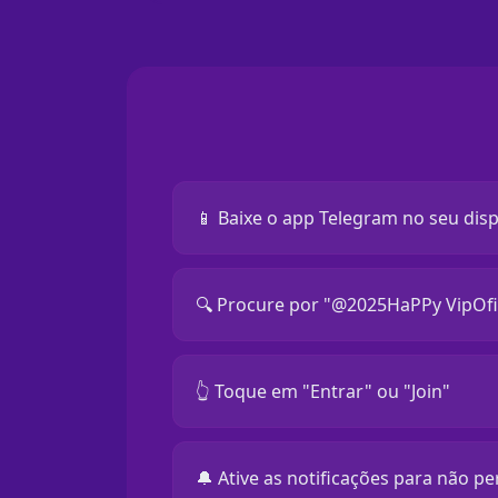
📱 Baixe o app Telegram no seu disp
🔍 Procure por "@2025HaPPy VipOfic
👆 Toque em "Entrar" ou "Join"
🔔 Ative as notificações para não p