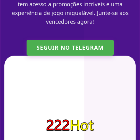
tem acesso a promoções incríveis e uma
experiência de jogo inigualável. Junte-se aos
vencedores agora!
SEGUIR NO TELEGRAM