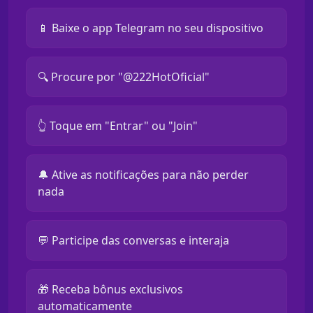
📱 Baixe o app Telegram no seu dispositivo
🔍 Procure por "@222HotOficial"
👆 Toque em "Entrar" ou "Join"
🔔 Ative as notificações para não perder
nada
💬 Participe das conversas e interaja
🎁 Receba bônus exclusivos
automaticamente