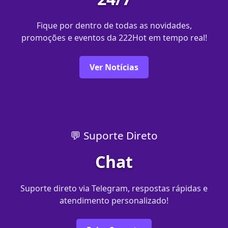
Fique por dentro de todas as novidades,
promoções e eventos da 222Hot em tempo real!
Ver Notícias
💬 Suporte Direto
Chat
Suporte direto via Telegram, respostas rápidas e
atendimento personalizado!