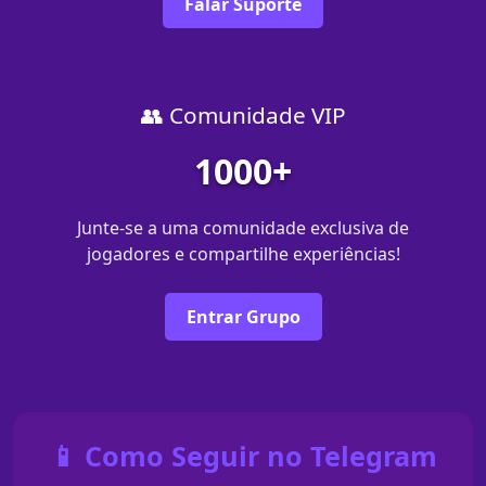
Falar Suporte
👥 Comunidade VIP
1000+
Junte-se a uma comunidade exclusiva de
jogadores e compartilhe experiências!
Entrar Grupo
📱 Como Seguir no Telegram