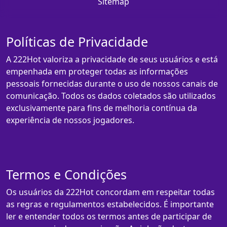
Sitemap
Políticas de Privacidade
A 222Hot valoriza a privacidade de seus usuários e está
empenhada em proteger todas as informações
pessoais fornecidas durante o uso de nossos canais de
comunicação. Todos os dados coletados são utilizados
exclusivamente para fins de melhoria contínua da
experiência de nossos jogadores.
Termos e Condições
Os usuários da 222Hot concordam em respeitar todas
as regras e regulamentos estabelecidos. É importante
ler e entender todos os termos antes de participar de