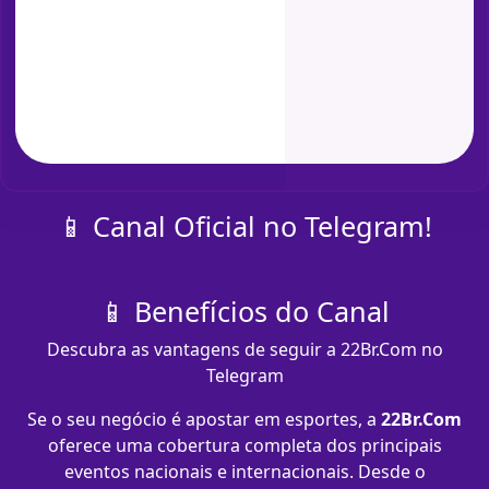
📱 Canal Oficial no Telegram!
📱 Benefícios do Canal
Descubra as vantagens de seguir a 22Br.Com no
Telegram
Se o seu negócio é apostar em esportes, a
22Br.Com
oferece uma cobertura completa dos principais
eventos nacionais e internacionais. Desde o