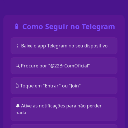
📱 Como Seguir no Telegram
📱 Baixe o app Telegram no seu dispositivo
🔍 Procure por "@22Br.ComOficial"
👆 Toque em "Entrar" ou "Join"
🔔 Ative as notificações para não perder
nada