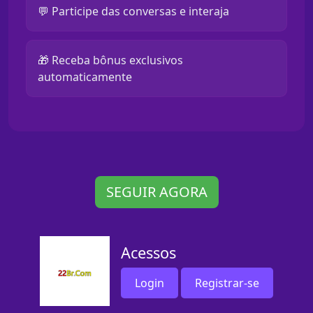
💬 Participe das conversas e interaja
🎁 Receba bônus exclusivos
automaticamente
SEGUIR AGORA
Acessos
Login
Registrar-se