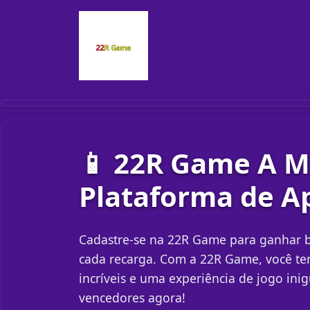
📱 22R Game A M
Plataforma de A
Cadastre-se na 22R Game para ganhar 
cada recarga. Com a 22R Game, você t
incríveis e uma experiência de jogo inig
vencedores agora!