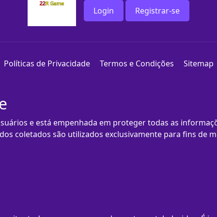
Login
Registrar-se
Políticas de Privacidade
Termos e Condições
Sitemap
de
 usuários e está empenhada em proteger todas as informaçõ
os coletados são utilizados exclusivamente para fins de m