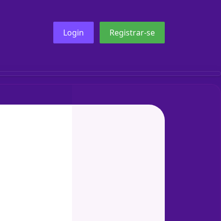
Login
Registrar-se