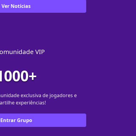
Ver Notícias
Comunidade VIP
1000+
unidade exclusiva de jogadores e
rtilhe experiências!
Entrar Grupo