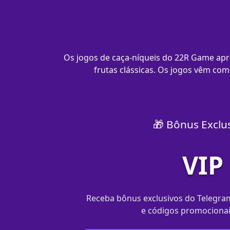
Os jogos de caça-níqueis do 22R Game apre
frutas clássicas. Os jogos vêm com
🎁 Bônus Exclu
VIP
Receba bônus exclusivos do Telegra
e códigos promocionai