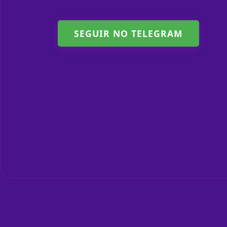
SEGUIR NO TELEGRAM