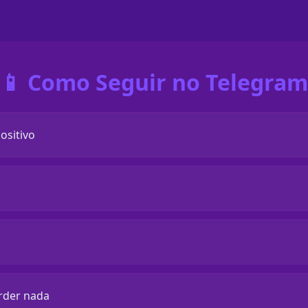
📱 Como Seguir no Telegram
ositivo
erder nada