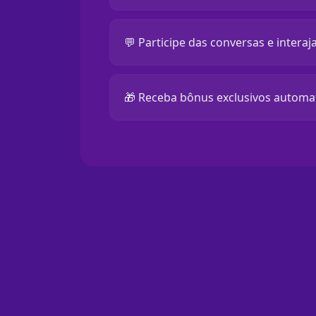
💬 Participe das conversas e interaj
🎁 Receba bônus exclusivos autom