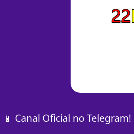
📱 Canal Oficial no Telegram!