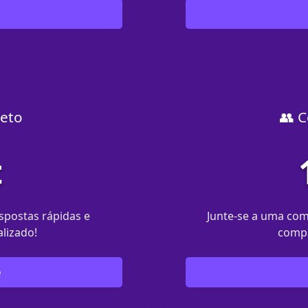
reto
👥 
t
espostas rápidas e
Junte-se a uma com
lizado!
compa
e