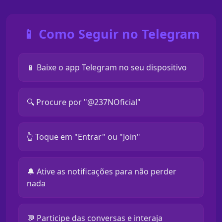
📱 Como Seguir no Telegram
📱 Baixe o app Telegram no seu dispositivo
🔍 Procure por "@237NOficial"
👆 Toque em "Entrar" ou "Join"
🔔 Ative as notificações para não perder
nada
💬 Participe das conversas e interaja