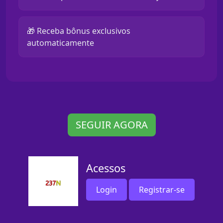
🎁 Receba bônus exclusivos
automaticamente
SEGUIR AGORA
Acessos
Login
Registrar-se