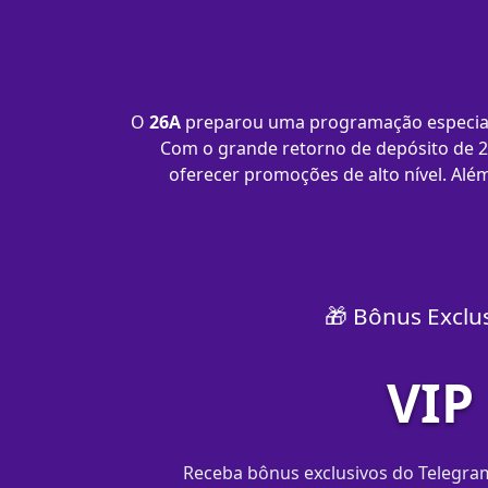
O
26A
preparou uma programação especial d
Com o grande retorno de depósito de 2
oferecer promoções de alto nível. Al
🎁 Bônus Exclu
VIP
Receba bônus exclusivos do Telegra