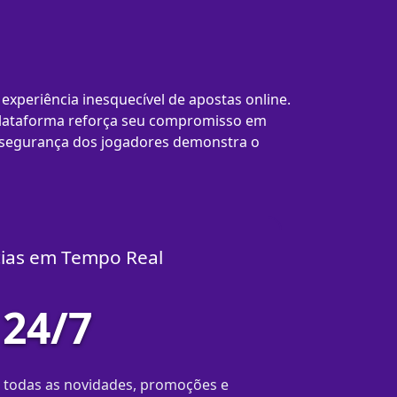
periência inesquecível de apostas online.
 plataforma reforça seu compromisso em
a segurança dos jogadores demonstra o
cias em Tempo Real
24/7
e todas as novidades, promoções e