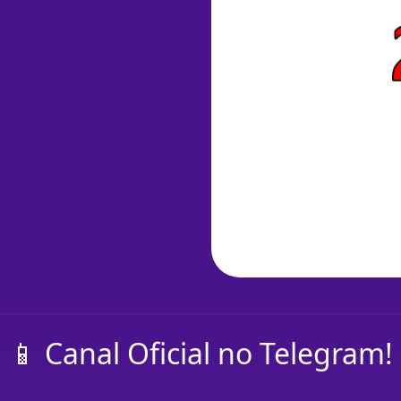
📱 Canal Oficial no Telegram!