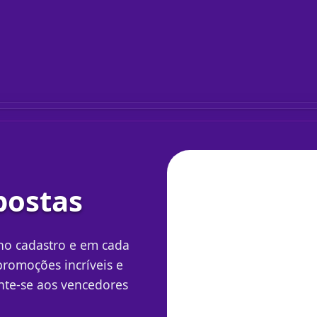
postas
no cadastro e em cada
promoções incríveis e
unte-se aos vencedores