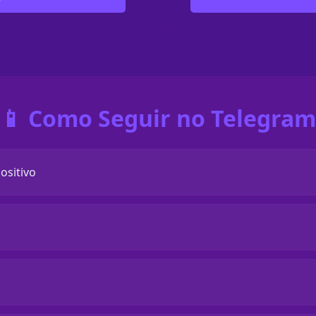
📱 Como Seguir no Telegram
ositivo