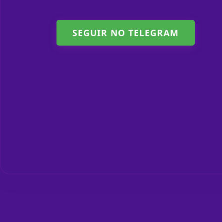
SEGUIR NO TELEGRAM