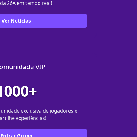
 da 26A em tempo real!
Ver Notícias
Comunidade VIP
1000+
unidade exclusiva de jogadores e
rtilhe experiências!
Entrar Grupo