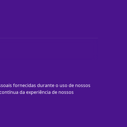
ssoais fornecidas durante o uso de nossos
 contínua da experiência de nossos