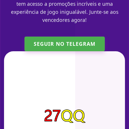
tem acesso a promoções incríveis e uma
experiência de jogo inigualável. Junte-se aos
vencedores agora!
SEGUIR NO TELEGRAM