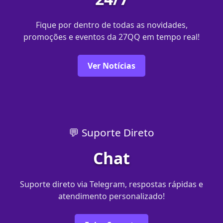
Fique por dentro de todas as novidades,
promoções e eventos da 27QQ em tempo real!
Ver Notícias
💬 Suporte Direto
Chat
Suporte direto via Telegram, respostas rápidas e
atendimento personalizado!