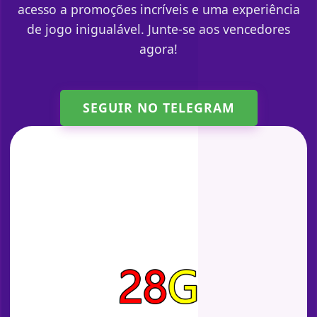
acesso a promoções incríveis e uma experiência
de jogo inigualável. Junte-se aos vencedores
agora!
SEGUIR NO TELEGRAM