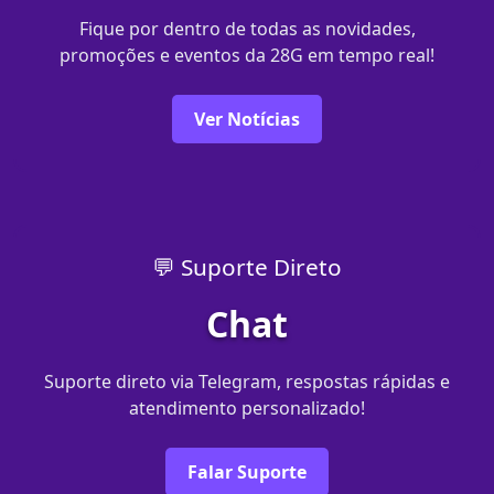
Fique por dentro de todas as novidades,
promoções e eventos da 28G em tempo real!
Ver Notícias
💬 Suporte Direto
Chat
Suporte direto via Telegram, respostas rápidas e
atendimento personalizado!
Falar Suporte