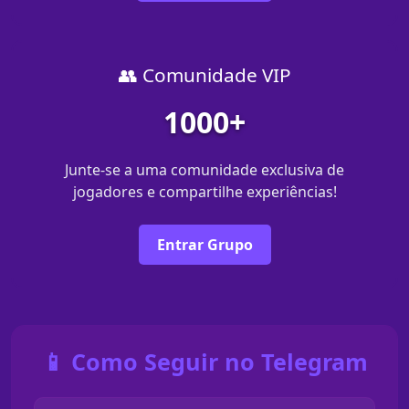
👥 Comunidade VIP
1000+
Junte-se a uma comunidade exclusiva de
jogadores e compartilhe experiências!
Entrar Grupo
📱 Como Seguir no Telegram