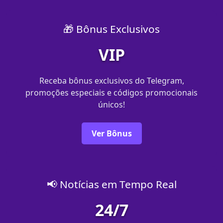
🎁 Bônus Exclusivos
VIP
Receba bônus exclusivos do Telegram,
promoções especiais e códigos promocionais
únicos!
Ver Bônus
📢 Notícias em Tempo Real
24/7