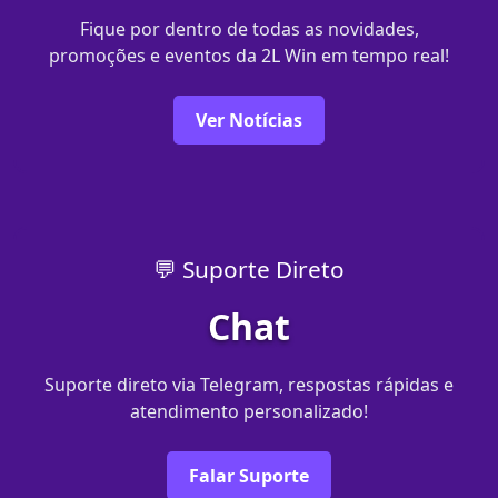
Fique por dentro de todas as novidades,
promoções e eventos da 2L Win em tempo real!
Ver Notícias
💬 Suporte Direto
Chat
Suporte direto via Telegram, respostas rápidas e
atendimento personalizado!
Falar Suporte