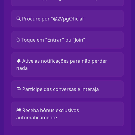
🔍 Procure por "@2VpgOficial"
👆 Toque em "Entrar" ou "Join"
🔔 Ative as notificações para não perder
nada
💬 Participe das conversas e interaja
🎁 Receba bônus exclusivos
automaticamente