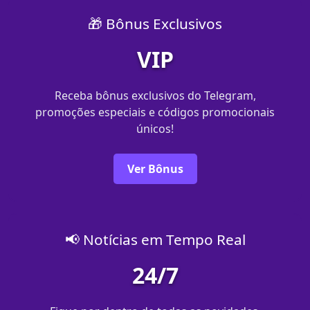
🎁 Bônus Exclusivos
VIP
Receba bônus exclusivos do Telegram,
promoções especiais e códigos promocionais
únicos!
Ver Bônus
📢 Notícias em Tempo Real
24/7