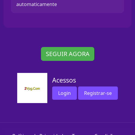
automaticamente
SEGUIR AGORA
Acessos
Login
Registrar-se