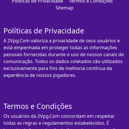
Políticas de Privacidade
Termos e Condições
Sitemap
Políticas de Privacidade
A 2Vpg.Com valoriza a privacidade de seus usuários e
está empenhada em proteger todas as informações
pessoais fornecidas durante o uso de nossos canais de
comunicação. Todos os dados coletados são utilizados
exclusivamente para fins de melhoria contínua da
experiência de nossos jogadores.
Termos e Condições
Os usuários da 2Vpg.Com concordam em respeitar
todas as regras e regulamentos estabelecidos. É