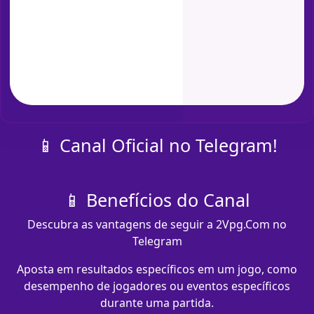
📱 Canal Oficial no Telegram!
📱 Benefícios do Canal
Descubra as vantagens de seguir a 2Vpg.Com no
Telegram
Aposta em resultados específicos em um jogo, como
desempenho de jogadores ou eventos específicos
durante uma partida.