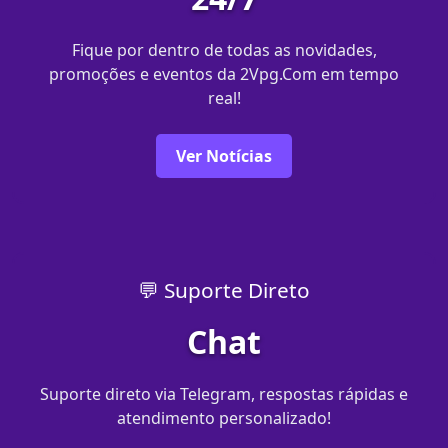
Fique por dentro de todas as novidades,
promoções e eventos da 2Vpg.Com em tempo
real!
Ver Notícias
💬 Suporte Direto
Chat
Suporte direto via Telegram, respostas rápidas e
atendimento personalizado!