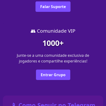
Falar Suporte
👥 Comunidade VIP
1000+
Junte-se a uma comunidade exclusiva de
jogadores e compartilhe experiências!
Entrar Grupo
📱 Como Seguir no Telegram