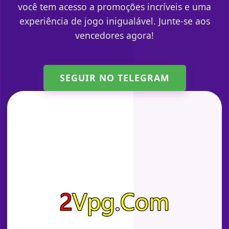
você tem acesso a promoções incríveis e uma
experiência de jogo inigualável. Junte-se aos
vencedores agora!
SEGUIR NO TELEGRAM