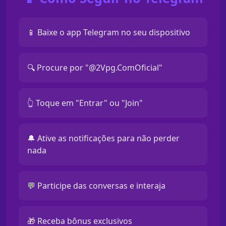
📱 Baixe o app Telegram no seu dispositivo
🔍 Procure por "@2Vpg.ComOficial"
👆 Toque em "Entrar" ou "Join"
🔔 Ative as notificações para não perder
nada
💬 Participe das conversas e interaja
🎁 Receba bônus exclusivos