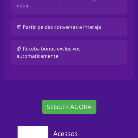
nada
💬 Participe das conversas e interaja
🎁 Receba bônus exclusivos
automaticamente
SEGUIR AGORA
Acessos