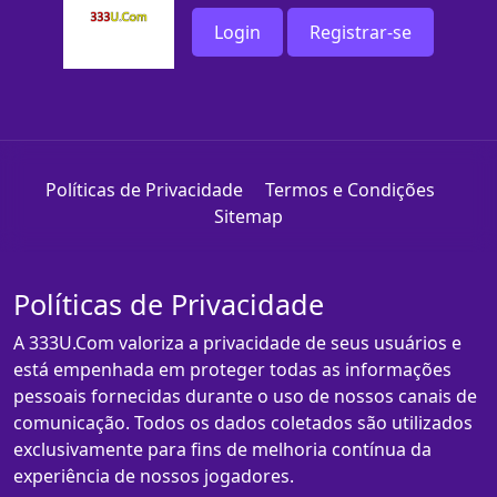
Login
Registrar-se
Políticas de Privacidade
Termos e Condições
Sitemap
Políticas de Privacidade
A 333U.Com valoriza a privacidade de seus usuários e
está empenhada em proteger todas as informações
pessoais fornecidas durante o uso de nossos canais de
comunicação. Todos os dados coletados são utilizados
exclusivamente para fins de melhoria contínua da
experiência de nossos jogadores.