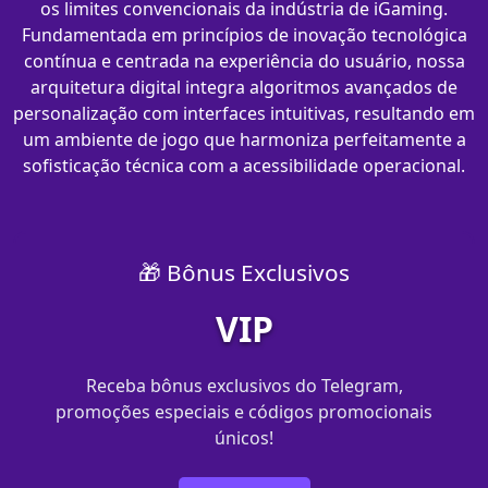
os limites convencionais da indústria de iGaming.
Fundamentada em princípios de inovação tecnológica
contínua e centrada na experiência do usuário, nossa
arquitetura digital integra algoritmos avançados de
personalização com interfaces intuitivas, resultando em
um ambiente de jogo que harmoniza perfeitamente a
sofisticação técnica com a acessibilidade operacional.
🎁 Bônus Exclusivos
VIP
Receba bônus exclusivos do Telegram,
promoções especiais e códigos promocionais
únicos!