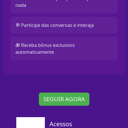
nada
💬 Participe das conversas e interaja
🎁 Receba bônus exclusivos
automaticamente
SEGUIR AGORA
Acessos