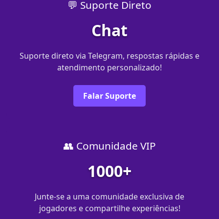
💬 Suporte Direto
Chat
Suporte direto via Telegram, respostas rápidas e
atendimento personalizado!
Falar Suporte
👥 Comunidade VIP
1000+
Junte-se a uma comunidade exclusiva de
jogadores e compartilhe experiências!