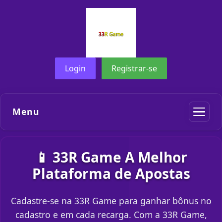
Login
Registrar-se
Menu
📱 33R Game A Melhor
Plataforma de Apostas
Cadastre-se na 33R Game para ganhar bônus no
cadastro e em cada recarga. Com a 33R Game,