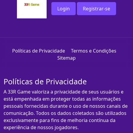
Login
Registrar-se
Políticas de Privacidade
Termos e Condições
Sitemap
Políticas de Privacidade
A 33R Game valoriza a privacidade de seus usuários e
está empenhada em proteger todas as informações
pessoais fornecidas durante o uso de nossos canais de
comunicação. Todos os dados coletados são utilizados
exclusivamente para fins de melhoria contínua da
experiência de nossos jogadores.