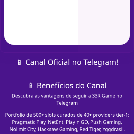
📱 Canal Oficial no Telegram!
📱 Benefícios do Canal
Descubra as vantagens de seguir a 33R Game no
Telegram
Portfolio de 500+ slots curados de 40+ providers tier-1:
Pragmatic Play, NetEnt, Play'n GO, Push Gaming,
Nolimit City, Hacksaw Gaming, Red Tiger, Yggdrasil.