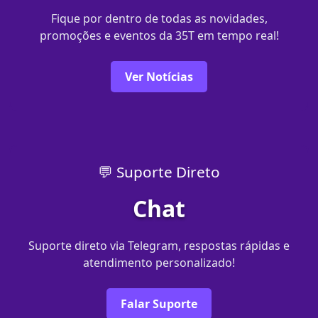
Fique por dentro de todas as novidades,
promoções e eventos da 35T em tempo real!
Ver Notícias
💬 Suporte Direto
Chat
Suporte direto via Telegram, respostas rápidas e
atendimento personalizado!
Falar Suporte