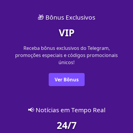
🎁 Bônus Exclusivos
VIP
Receba bônus exclusivos do Telegram,
promoções especiais e códigos promocionais
únicos!
Ver Bônus
📢 Notícias em Tempo Real
24/7