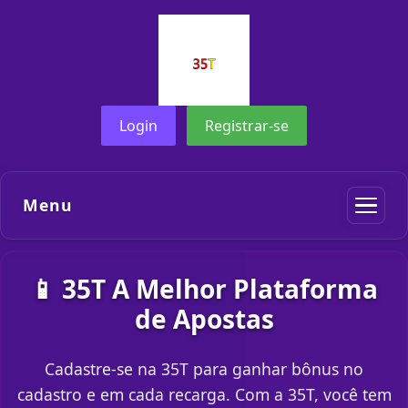
Login
Registrar-se
Menu
📱 35T A Melhor Plataforma
de Apostas
Cadastre-se na 35T para ganhar bônus no
cadastro e em cada recarga. Com a 35T, você tem