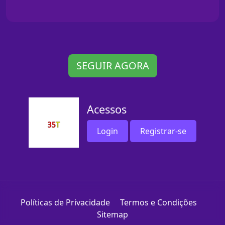
SEGUIR AGORA
Acessos
Login
Registrar-se
Políticas de Privacidade
Termos e Condições
Sitemap