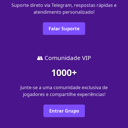
Suporte direto via Telegram, respostas rápidas e
atendimento personalizado!
Falar Suporte
👥 Comunidade VIP
1000+
Junte-se a uma comunidade exclusiva de
jogadores e compartilhe experiências!
Entrar Grupo