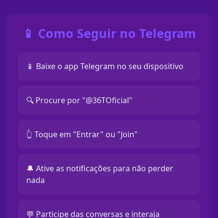
📱 Como Seguir no Telegram
📱 Baixe o app Telegram no seu dispositivo
🔍 Procure por "@36TOficial"
👆 Toque em "Entrar" ou "Join"
🔔 Ative as notificações para não perder
nada
💬 Participe das conversas e interaja