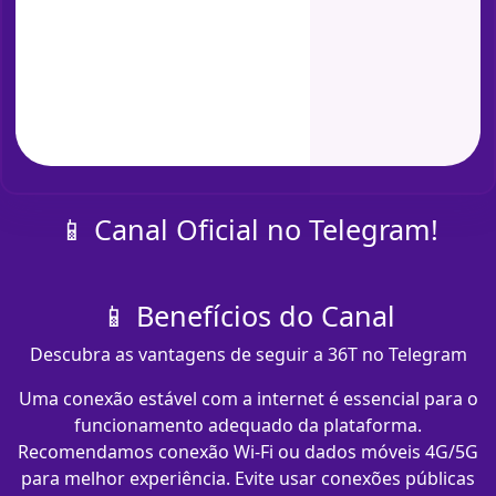
📱 Canal Oficial no Telegram!
📱 Benefícios do Canal
Descubra as vantagens de seguir a 36T no Telegram
Uma conexão estável com a internet é essencial para o
funcionamento adequado da plataforma.
Recomendamos conexão Wi-Fi ou dados móveis 4G/5G
para melhor experiência. Evite usar conexões públicas