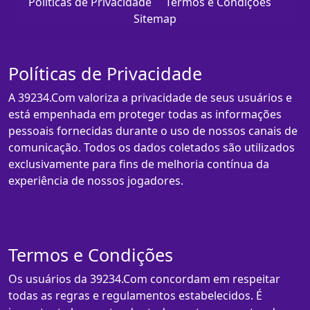
Políticas de Privacidade
Termos e Condições
Sitemap
Políticas de Privacidade
A 39234.Com valoriza a privacidade de seus usuários e
está empenhada em proteger todas as informações
pessoais fornecidas durante o uso de nossos canais de
comunicação. Todos os dados coletados são utilizados
exclusivamente para fins de melhoria contínua da
experiência de nossos jogadores.
Termos e Condições
Os usuários da 39234.Com concordam em respeitar
todas as regras e regulamentos estabelecidos. É