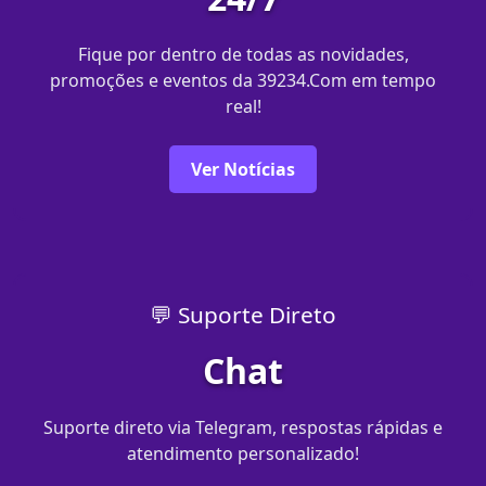
Fique por dentro de todas as novidades,
promoções e eventos da 39234.Com em tempo
real!
Ver Notícias
💬 Suporte Direto
Chat
Suporte direto via Telegram, respostas rápidas e
atendimento personalizado!