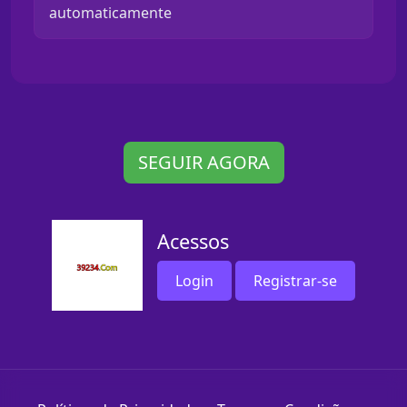
automaticamente
SEGUIR AGORA
Acessos
Login
Registrar-se