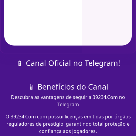
📱 Canal Oficial no Telegram!
📱 Benefícios do Canal
Descubra as vantagens de seguir a 39234.Com no
Telegram
O 39234.Com com​ possui licenças emitidas por órgãos
reguladores de prestígio, garantindo total proteção e
confiança aos jogadores.