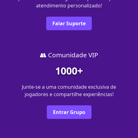
atendimento personalizado!
Falar Suporte
👥 Comunidade VIP
1000+
Junte-se a uma comunidade exclusiva de
jogadores e compartilhe experiências!
Entrar Grupo