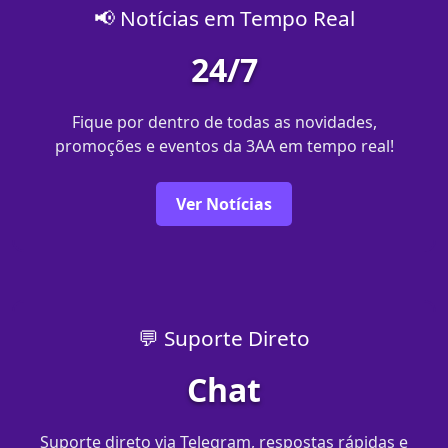
📢 Notícias em Tempo Real
24/7
Fique por dentro de todas as novidades,
promoções e eventos da 3AA em tempo real!
Ver Notícias
💬 Suporte Direto
Chat
Suporte direto via Telegram, respostas rápidas e