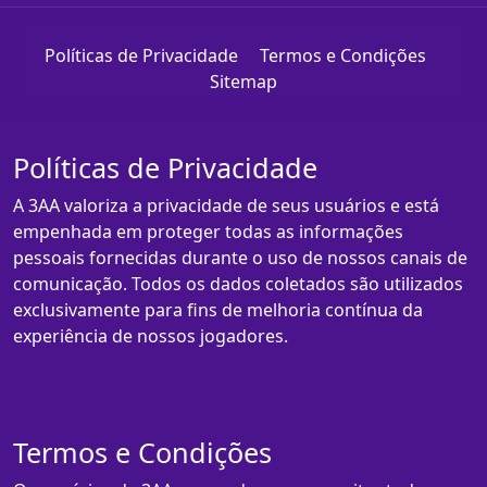
Políticas de Privacidade
Termos e Condições
Sitemap
Políticas de Privacidade
A 3AA valoriza a privacidade de seus usuários e está
empenhada em proteger todas as informações
pessoais fornecidas durante o uso de nossos canais de
comunicação. Todos os dados coletados são utilizados
exclusivamente para fins de melhoria contínua da
experiência de nossos jogadores.
Termos e Condições