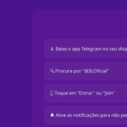
📱 Baixe o app Telegram no seu disp
🔍 Procure por "@3LOficial"
👆 Toque em "Entrar" ou "Join"
🔔 Ative as notificações para não p