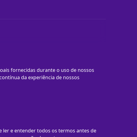
oais fornecidas durante o uso de nossos
 contínua da experiência de nossos
 ler e entender todos os termos antes de