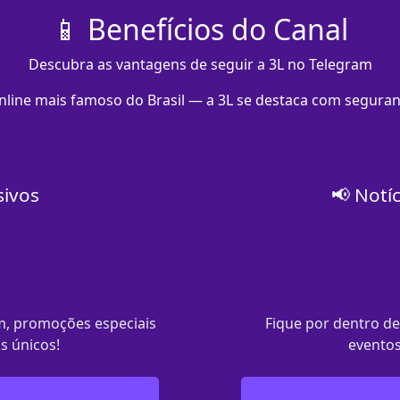
📱 Benefícios do Canal
Descubra as vantagens de seguir a 3L no Telegram
online mais famoso do Brasil — a 3L se destaca com seguranç
sivos
📢 Notí
m, promoções especiais
Fique por dentro d
s únicos!
eventos