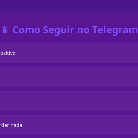
📱 Como Seguir no Telegram
ositivo
erder nada