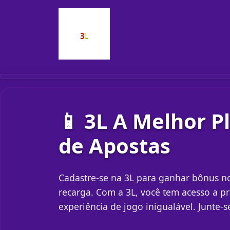
📱 3L A Melhor P
de Apostas
Cadastre-se na 3L para ganhar bônus n
recarga. Com a 3L, você tem acesso a p
experiência de jogo inigualável. Junte-