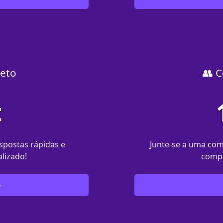
reto
👥 
t
espostas rápidas e
Junte-se a uma com
lizado!
compa
e