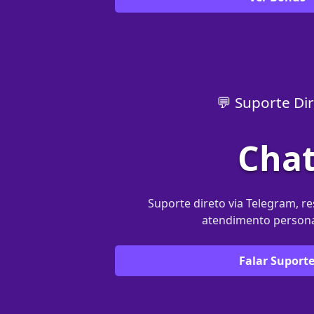
💬 Suporte Di
Cha
Suporte direto via Telegram, r
atendimento persona
Falar Suport