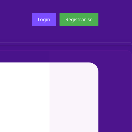
Login
Registrar-se