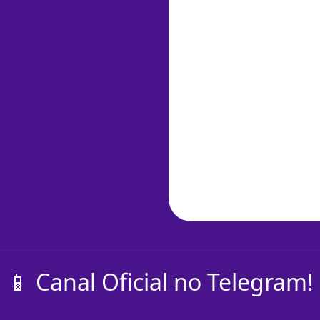
📱 Canal Oficial no Telegram!