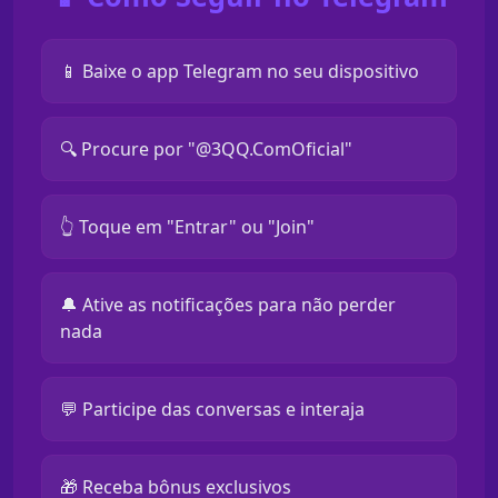
📱 Baixe o app Telegram no seu dispositivo
🔍 Procure por "@3QQ.ComOficial"
👆 Toque em "Entrar" ou "Join"
🔔 Ative as notificações para não perder
nada
💬 Participe das conversas e interaja
🎁 Receba bônus exclusivos