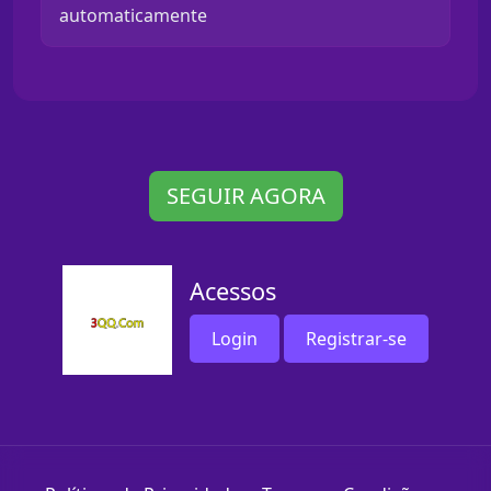
automaticamente
SEGUIR AGORA
Acessos
Login
Registrar-se