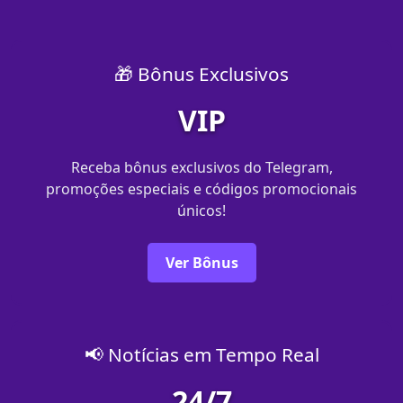
🎁 Bônus Exclusivos
VIP
Receba bônus exclusivos do Telegram,
promoções especiais e códigos promocionais
únicos!
Ver Bônus
📢 Notícias em Tempo Real
24/7