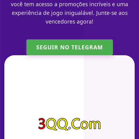
você tem acesso a promoções incríveis e uma
experiência de jogo inigualável. Junte-se aos
vencedores agora!
SEGUIR NO TELEGRAM