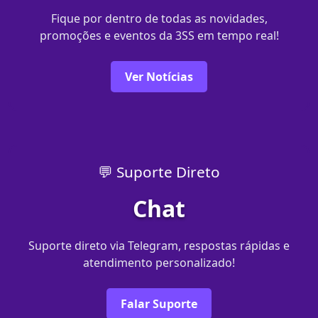
Fique por dentro de todas as novidades,
promoções e eventos da 3SS em tempo real!
Ver Notícias
💬 Suporte Direto
Chat
Suporte direto via Telegram, respostas rápidas e
atendimento personalizado!
Falar Suporte