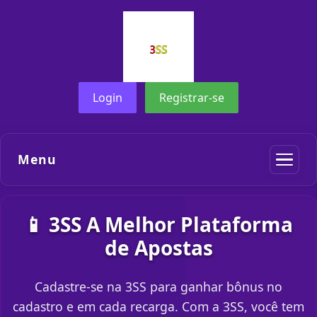
Login
Registrar-se
Menu
📱 3SS A Melhor Plataforma
de Apostas
Cadastre-se na 3SS para ganhar bônus no
cadastro e em cada recarga. Com a 3SS, você tem