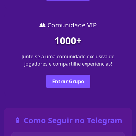
👥 Comunidade VIP
1000+
Junte-se a uma comunidade exclusiva de
jogadores e compartilhe experiências!
Entrar Grupo
📱 Como Seguir no Telegram