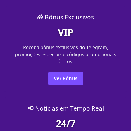
🎁 Bônus Exclusivos
VIP
Receba bônus exclusivos do Telegram,
promoções especiais e códigos promocionais
únicos!
Ver Bônus
📢 Notícias em Tempo Real
24/7