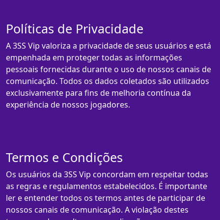
Políticas de Privacidade
A 3SS Vip valoriza a privacidade de seus usuários e está
empenhada em proteger todas as informações
pessoais fornecidas durante o uso de nossos canais de
comunicação. Todos os dados coletados são utilizados
exclusivamente para fins de melhoria contínua da
experiência de nossos jogadores.
Termos e Condições
Os usuários da 3SS Vip concordam em respeitar todas
as regras e regulamentos estabelecidos. É importante
ler e entender todos os termos antes de participar de
nossos canais de comunicação. A violação destes