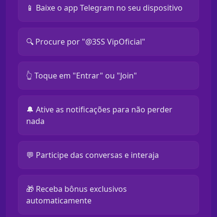
📱 Baixe o app Telegram no seu dispositivo
🔍 Procure por "@3SS VipOficial"
👆 Toque em "Entrar" ou "Join"
🔔 Ative as notificações para não perder
nada
💬 Participe das conversas e interaja
🎁 Receba bônus exclusivos
automaticamente