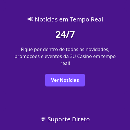
📢 Notícias em Tempo Real
24/7
Fique por dentro de todas as novidades,
promoções e eventos da 3U Casino em tempo
real!
Ver Notícias
💬 Suporte Direto