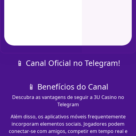
📱 Canal Oficial no Telegram!
📱 Benefícios do Canal
Descubra as vantagens de seguir a 3U Casino no
Telegram
Além disso, os aplicativos móveis frequentemente
incorporam elementos sociais. Jogadores podem
conectar-se com amigos, competir em tempo real e