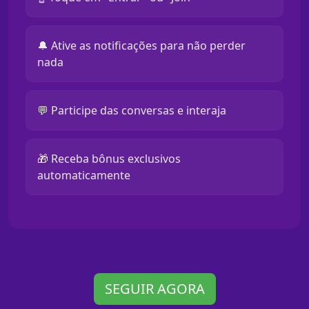
🔔 Ative as notificações para não perder
nada
💬 Participe das conversas e interaja
🎁 Receba bônus exclusivos
automaticamente
SEGUIR AGORA