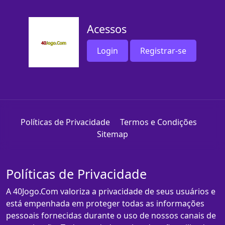
Acessos
Login
Registrar-se
Políticas de Privacidade
Termos e Condições
Sitemap
Políticas de Privacidade
A 40Jogo.Com valoriza a privacidade de seus usuários e
está empenhada em proteger todas as informações
pessoais fornecidas durante o uso de nossos canais de