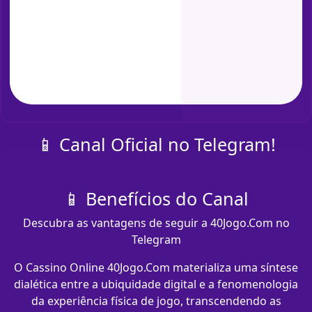
📱 Canal Oficial no Telegram!
📱 Benefícios do Canal
Descubra as vantagens de seguir a 40Jogo.Com no
Telegram
O Cassino Online 40Jogo.Com materializa uma síntese
dialética entre a ubiquidade digital e a fenomenologia
da experiência física de jogo, transcendendo as