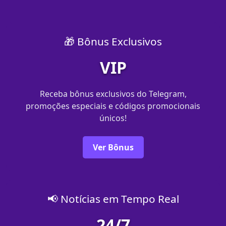
🎁 Bônus Exclusivos
VIP
Receba bônus exclusivos do Telegram,
promoções especiais e códigos promocionais
únicos!
Ver Bônus
📢 Notícias em Tempo Real
24/7