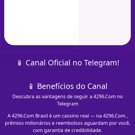
📱 Canal Oficial no Telegram!
📱 Benefícios do Canal
Descubra as vantagens de seguir a 4296.Com no
Telegram
A 4296.Com Brasil é um cassino real — na 4296.Com ,
prêmios milionários e reembolsos aguardam por você,
com garantia de credibilidade.