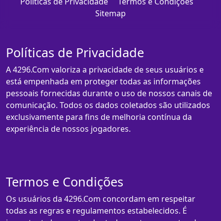
Políticas de Privacidade
Termos e Condições
Sitemap
Políticas de Privacidade
A 4296.Com valoriza a privacidade de seus usuários e
está empenhada em proteger todas as informações
pessoais fornecidas durante o uso de nossos canais de
comunicação. Todos os dados coletados são utilizados
exclusivamente para fins de melhoria contínua da
experiência de nossos jogadores.
Termos e Condições
Os usuários da 4296.Com concordam em respeitar
todas as regras e regulamentos estabelecidos. É