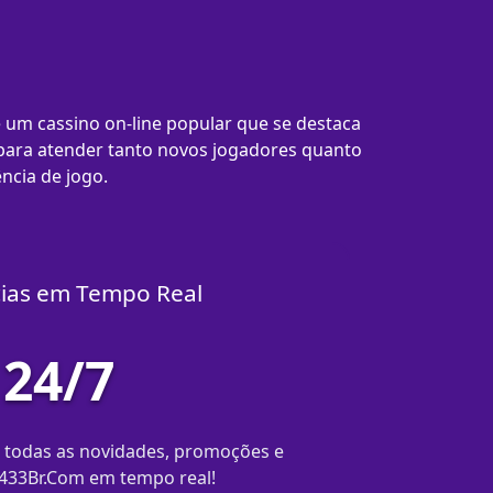
 um cassino on-line popular que se destaca
s para atender tanto novos jogadores quanto
ncia de jogo.
cias em Tempo Real
24/7
e todas as novidades, promoções e
 433Br.Com em tempo real!