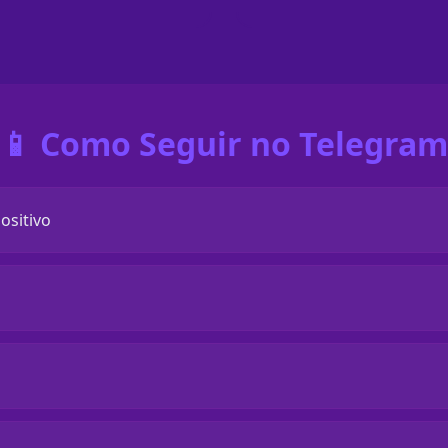
📱 Como Seguir no Telegram
ositivo