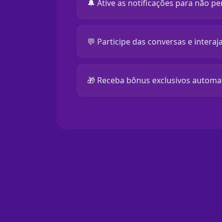
🔔 Ative as notificações para não p
💬 Participe das conversas e interaj
🎁 Receba bônus exclusivos autom