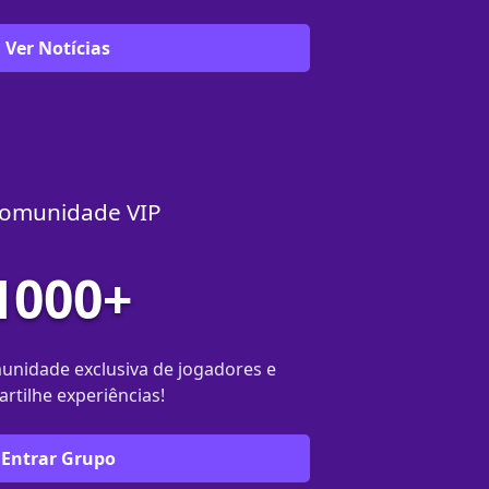
Ver Notícias
Comunidade VIP
1000+
unidade exclusiva de jogadores e
rtilhe experiências!
Entrar Grupo