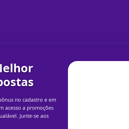
Melhor
postas
bônus no cadastro e em
em acesso a promoções
ualável. Junte-se aos