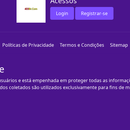
Acessos
Login
Registrar-se
Políticas de Privacidade
Termos e Condições
Sitemap
de
 usuários e está empenhada em proteger todas as informaç
os coletados são utilizados exclusivamente para fins de m