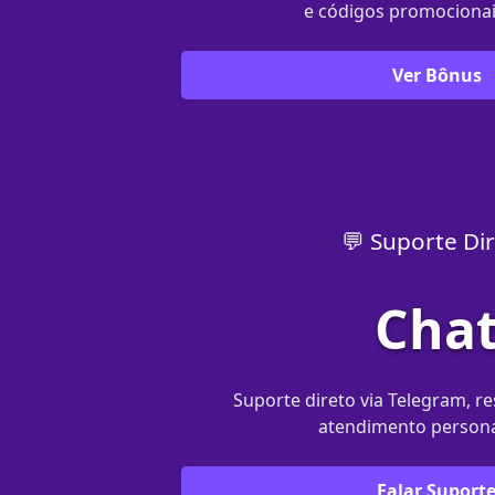
e códigos promocionai
Ver Bônus
💬 Suporte Di
Cha
Suporte direto via Telegram, r
atendimento persona
Falar Suport