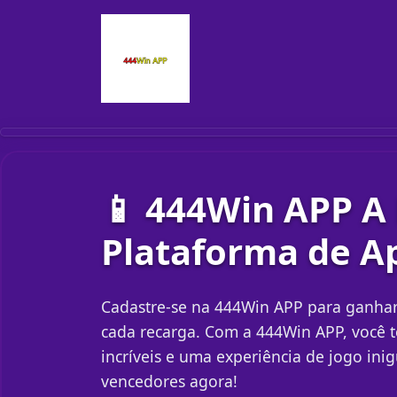
📱 444Win APP A
Plataforma de A
Cadastre-se na 444Win APP para ganha
cada recarga. Com a 444Win APP, você 
incríveis e uma experiência de jogo inig
vencedores agora!