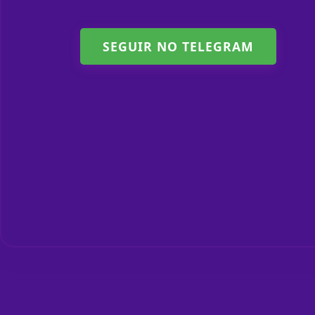
SEGUIR NO TELEGRAM