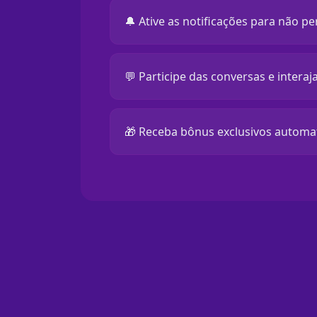
🔔 Ative as notificações para não p
💬 Participe das conversas e interaj
🎁 Receba bônus exclusivos autom