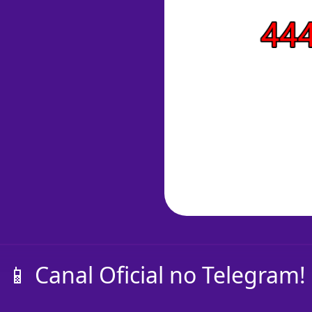
📱 Canal Oficial no Telegram!