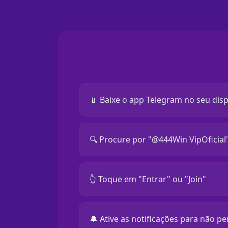
📱 Baixe o app Telegram no seu disp
🔍 Procure por "@444Win VipOficial
👆 Toque em "Entrar" ou "Join"
🔔 Ative as notificações para não p