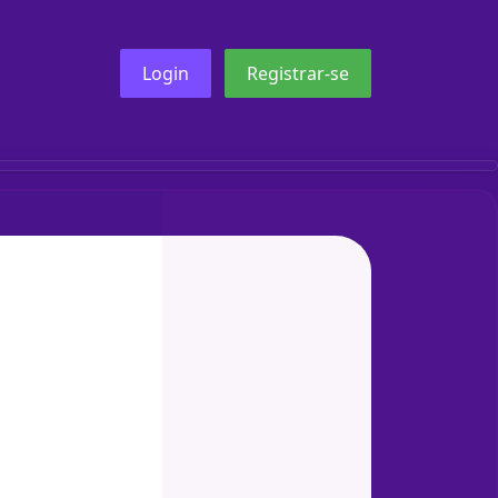
Login
Registrar-se