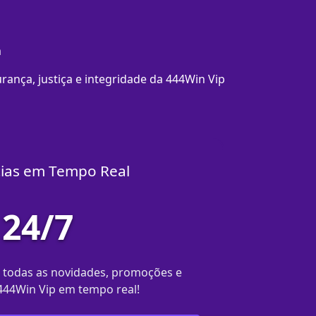
m
rança, justiça e integridade da 444Win Vip
cias em Tempo Real
24/7
e todas as novidades, promoções e
444Win Vip em tempo real!