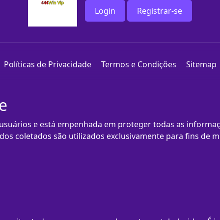
Login
Registrar-se
Políticas de Privacidade
Termos e Condições
Sitemap
de
s usuários e está empenhada em proteger todas as informa
os coletados são utilizados exclusivamente para fins de m