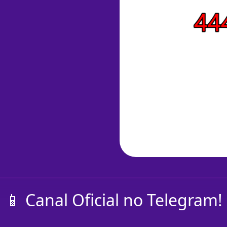
📱 Canal Oficial no Telegram!