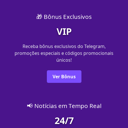
🎁 Bônus Exclusivos
VIP
Receba bônus exclusivos do Telegram,
promoções especiais e códigos promocionais
únicos!
Ver Bônus
📢 Notícias em Tempo Real
24/7