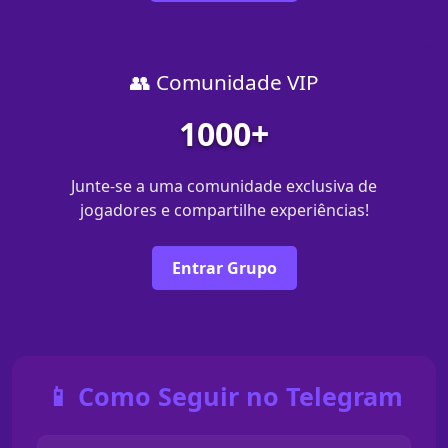
👥 Comunidade VIP
1000+
Junte-se a uma comunidade exclusiva de
jogadores e compartilhe experiências!
Entrar Grupo
📱 Como Seguir no Telegram