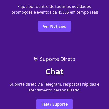
Fique por dentro de todas as novidades,
promoções e eventos da 45555 em tempo real!
Ver Notícias
💬 Suporte Direto
Chat
Suporte direto via Telegram, respostas rápidas e
atendimento personalizado!
Falar Suporte