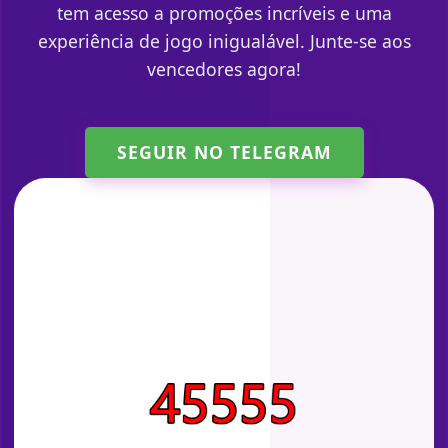
tem acesso a promoções incríveis e uma
experiência de jogo inigualável. Junte-se aos
vencedores agora!
SEGUIR NO TELEGRAM