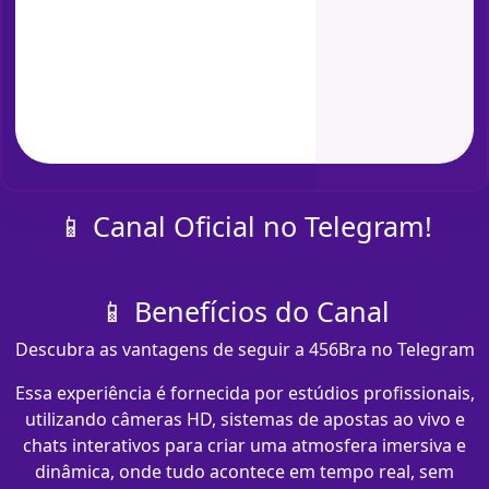
📱 Canal Oficial no Telegram!
📱 Benefícios do Canal
Descubra as vantagens de seguir a 456Bra no Telegram
Essa experiência é fornecida por estúdios profissionais,
utilizando câmeras HD, sistemas de apostas ao vivo e
chats interativos para criar uma atmosfera imersiva e
dinâmica, onde tudo acontece em tempo real, sem