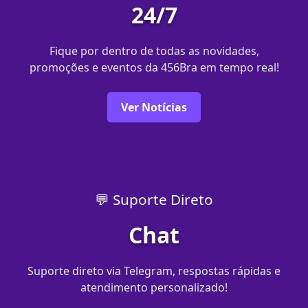
24/7
Fique por dentro de todas as novidades,
promoções e eventos da 456Bra em tempo real!
Ver Notícias
💬 Suporte Direto
Chat
Suporte direto via Telegram, respostas rápidas e
atendimento personalizado!