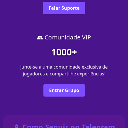
Falar Suporte
👥 Comunidade VIP
1000+
Junte-se a uma comunidade exclusiva de
jogadores e compartilhe experiências!
Entrar Grupo
📱 Como Seguir no Telegram