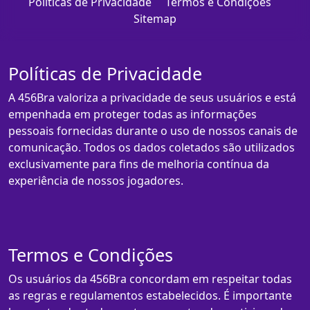
Políticas de Privacidade
Termos e Condições
Sitemap
Políticas de Privacidade
A 456Bra valoriza a privacidade de seus usuários e está
empenhada em proteger todas as informações
pessoais fornecidas durante o uso de nossos canais de
comunicação. Todos os dados coletados são utilizados
exclusivamente para fins de melhoria contínua da
experiência de nossos jogadores.
Termos e Condições
Os usuários da 456Bra concordam em respeitar todas
as regras e regulamentos estabelecidos. É importante