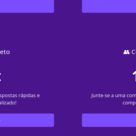
reto
👥 
t
espostas rápidas e
Junte-se a uma com
lizado!
compa
e