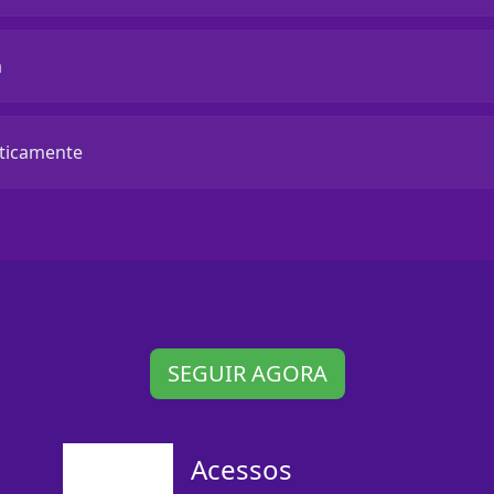
a
aticamente
SEGUIR AGORA
Acessos