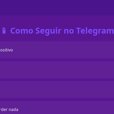
📱 Como Seguir no Telegram
ositivo
erder nada