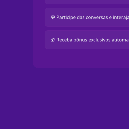
💬 Participe das conversas e interaj
🎁 Receba bônus exclusivos autom