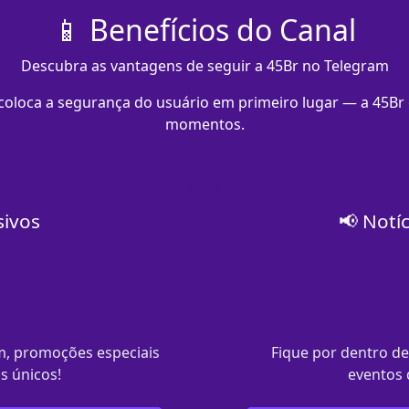
📱 Benefícios do Canal
Descubra as vantagens de seguir a 45Br no Telegram
e coloca a segurança do usuário em primeiro lugar — a 45Br
momentos.
sivos
📢 Notí
m, promoções especiais
Fique por dentro d
s únicos!
eventos 