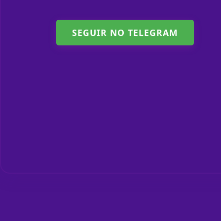
SEGUIR NO TELEGRAM