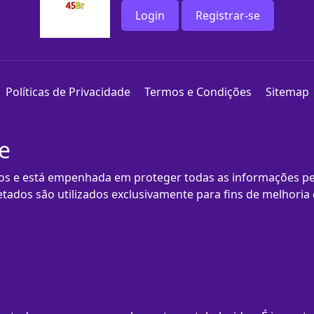
Login
Registrar-se
Políticas de Privacidade
Termos e Condições
Sitemap
de
rios e está empenhada em proteger todas as informações p
tados são utilizados exclusivamente para fins de melhoria